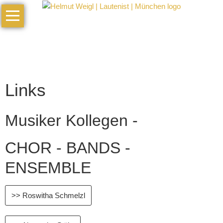
Navigation
Home
überspringen
Vita
Galerie
Termine
Links
Musik
Musiker Kollegen -
Hörproben
Künstlerisches
CHOR - BANDS -
Profil
ENSEMBLE
Kontakt
Links
>> Roswitha Schmelzl
Impressum