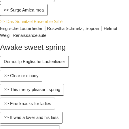
>> Surge Amica mea
>> Das Schnitzel Ensemble SiTé
Englische Lautenlieder ⎥ Roswitha Schmelzl, Sopran ⎥ Helmut
Weigl, Renaissancelaute
Awake sweet spring
Democlip Englische Lautenlieder
>> Clear or cloudy
>> This merry pleasant spring
>> Fine knacks for ladies
>> It was a lover and his lass