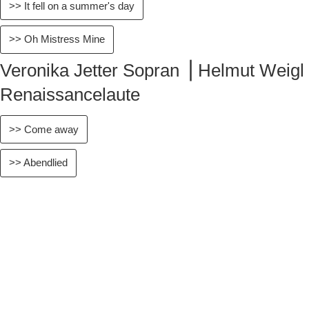
>> It fell on a summer's day
>> Oh Mistress Mine
Veronika Jetter Sopran ⎥ Helmut Weigl
Renaissancelaute
>> Come away
>> Abendlied