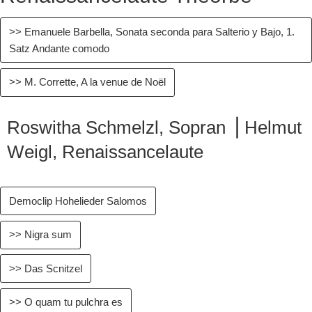
Datenschutz
>> Emanuele Barbella, Sonata seconda para Salterio y Bajo, 1.
Satz Andante comodo
>> M. Corrette, A la venue de Noël
Roswitha Schmelzl, Sopran ⎥ Helmut
Weigl, Renaissancelaute
Democlip Hohelieder Salomos
>> Nigra sum
>> Das Scnitzel
>> O quam tu pulchra es