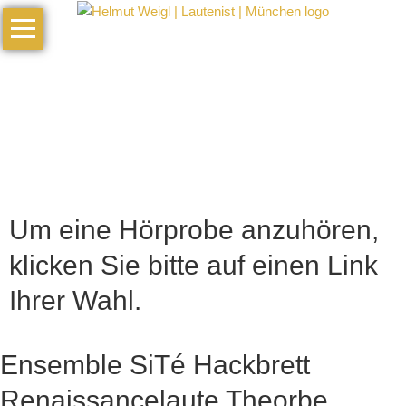
Navigation
Home
überspringen
Vita
Galerie
Termine
Musik
Hörproben
Um eine Hörprobe anzuhören,
Künstlerisches
klicken Sie bitte auf einen Link
Profil
Ihrer Wahl.
Kontakt
Links
Ensemble SiTé Hackbrett
Impressum
Renaissancelaute Theorbe